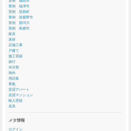
実例 福岡市
実例 福津市
実例 筑前町
実例 筑紫野市
実例 那珂川
実例 鳥栖市
家具
床材
店舗工事
戸建て
施工実績
旅行
未分類
海外
用語集
看板
賃貸アパート
賃貸マンション
輸入壁紙
道具
メタ情報
ログイン