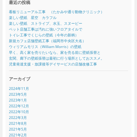
最近の投稿
看板リニューアル工事 （たかみや通り動物クリニック）
楽しい壁紙 星空 カラフル
楽しい壁紙 ストライプ、水玉、スヌーピー
ペット店舗工事は汚れに強いフロアタイルで
トイレ工事でくじらの壁紙（今年の新柄）
新規カフェ店舗壁紙工事（福岡市中央区大名）
ウィリアムモリス（William Morris）の壁紙
早く、高く家を売りたいなら、家を売る前に壁紙張替と
玄関、廊下の壁紙張替は最初に行う場所としておススメ。
児童発達支援・放課後等デイサービスの店舗改修工事
アーカイブ
2024年11月
2023年5月
2023年1月
2022年12月
2022年10月
2022年3月
2021年8月
2021年5月
2021年2月