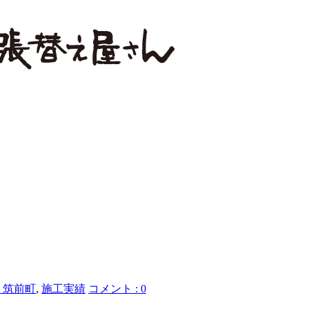
ル
 筑前町
,
施工実績
コメント : 0