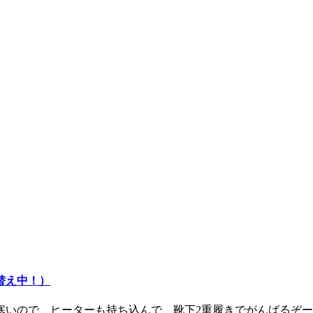
替え中！）
寒いので、ヒーターも持ち込んで、靴下2重履きでがんばるぞー