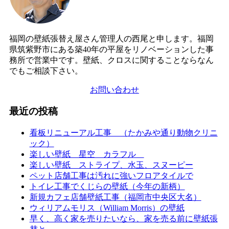
福岡の壁紙張替え屋さん管理人の西尾と申します。福岡
県筑紫野市にある築40年の平屋をリノベーションした事
務所で営業中です。壁紙、クロスに関することならなん
でもご相談下さい。
お問い合わせ
最近の投稿
看板リニューアル工事 （たかみや通り動物クリニ
ック）
楽しい壁紙 星空 カラフル
楽しい壁紙 ストライプ、水玉、スヌーピー
ペット店舗工事は汚れに強いフロアタイルで
トイレ工事でくじらの壁紙（今年の新柄）
新規カフェ店舗壁紙工事（福岡市中央区大名）
ウィリアムモリス（William Morris）の壁紙
早く、高く家を売りたいなら、家を売る前に壁紙張