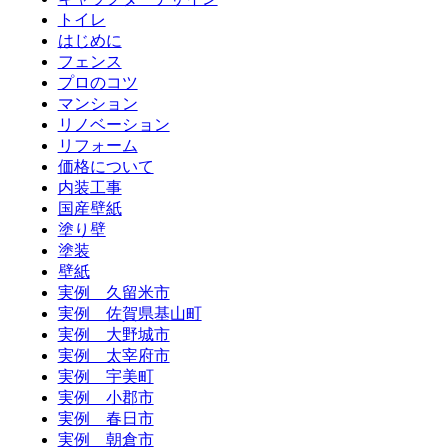
トイレ
はじめに
フェンス
プロのコツ
マンション
リノベーション
リフォーム
価格について
内装工事
国産壁紙
塗り壁
塗装
壁紙
実例 久留米市
実例 佐賀県基山町
実例 大野城市
実例 太宰府市
実例 宇美町
実例 小郡市
実例 春日市
実例 朝倉市