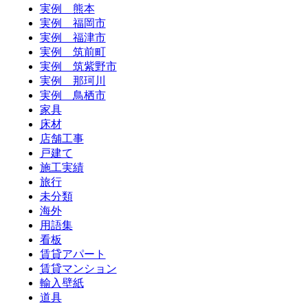
実例 熊本
実例 福岡市
実例 福津市
実例 筑前町
実例 筑紫野市
実例 那珂川
実例 鳥栖市
家具
床材
店舗工事
戸建て
施工実績
旅行
未分類
海外
用語集
看板
賃貸アパート
賃貸マンション
輸入壁紙
道具