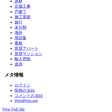
床材
店舗工事
戸建て
施工実績
旅行
未分類
海外
用語集
看板
賃貸アパート
賃貸マンション
輸入壁紙
道具
メタ情報
ログイン
投稿の
RSS
コメントの
RSS
WordPress.org
View Full Site