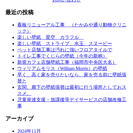
最近の投稿
看板リニューアル工事 （たかみや通り動物クリニ
ック）
楽しい壁紙 星空 カラフル
楽しい壁紙 ストライプ、水玉、スヌーピー
ペット店舗工事は汚れに強いフロアタイルで
トイレ工事でくじらの壁紙（今年の新柄）
新規カフェ店舗壁紙工事（福岡市中央区大名）
ウィリアムモリス（William Morris）の壁紙
早く、高く家を売りたいなら、家を売る前に壁紙張
替と
玄関、廊下の壁紙張替は最初に行う場所としておス
スメ。
児童発達支援・放課後等デイサービスの店舗改修工
事
アーカイブ
2024年11月