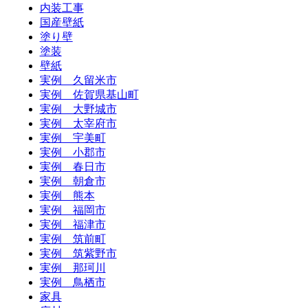
内装工事
国産壁紙
塗り壁
塗装
壁紙
実例 久留米市
実例 佐賀県基山町
実例 大野城市
実例 太宰府市
実例 宇美町
実例 小郡市
実例 春日市
実例 朝倉市
実例 熊本
実例 福岡市
実例 福津市
実例 筑前町
実例 筑紫野市
実例 那珂川
実例 鳥栖市
家具