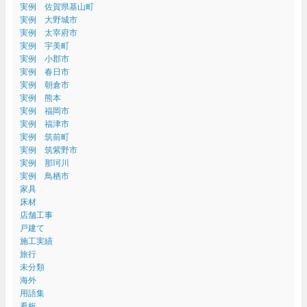
実例 佐賀県基山町
実例 大野城市
実例 太宰府市
実例 宇美町
実例 小郡市
実例 春日市
実例 朝倉市
実例 熊本
実例 福岡市
実例 福津市
実例 筑前町
実例 筑紫野市
実例 那珂川
実例 鳥栖市
家具
床材
店舗工事
戸建て
施工実績
旅行
未分類
海外
用語集
看板