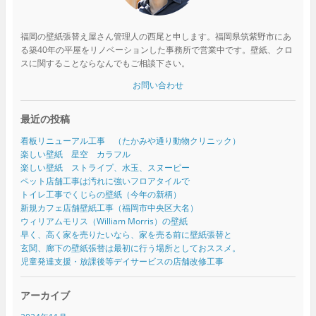
福岡の壁紙張替え屋さん管理人の西尾と申します。福岡県筑紫野市にあ
る築40年の平屋をリノベーションした事務所で営業中です。壁紙、クロ
スに関することならなんでもご相談下さい。
お問い合わせ
最近の投稿
看板リニューアル工事 （たかみや通り動物クリニック）
楽しい壁紙 星空 カラフル
楽しい壁紙 ストライプ、水玉、スヌーピー
ペット店舗工事は汚れに強いフロアタイルで
トイレ工事でくじらの壁紙（今年の新柄）
新規カフェ店舗壁紙工事（福岡市中央区大名）
ウィリアムモリス（William Morris）の壁紙
早く、高く家を売りたいなら、家を売る前に壁紙張替と
玄関、廊下の壁紙張替は最初に行う場所としておススメ。
児童発達支援・放課後等デイサービスの店舗改修工事
アーカイブ