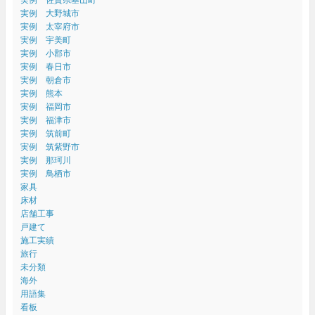
実例 大野城市
実例 太宰府市
実例 宇美町
実例 小郡市
実例 春日市
実例 朝倉市
実例 熊本
実例 福岡市
実例 福津市
実例 筑前町
実例 筑紫野市
実例 那珂川
実例 鳥栖市
家具
床材
店舗工事
戸建て
施工実績
旅行
未分類
海外
用語集
看板