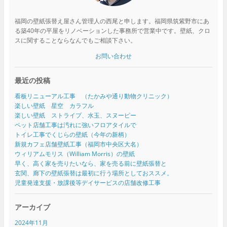
福岡の壁紙張替え屋さん管理人の西尾と申します。福岡県筑紫野市にあ
る築40年の平屋をリノベーションした事務所で営業中です。壁紙、クロ
スに関することならなんでもご相談下さい。
お問い合わせ
最近の投稿
看板リニューアル工事 （たかみや通り動物クリニック）
楽しい壁紙 星空 カラフル
楽しい壁紙 ストライプ、水玉、スヌーピー
ペット店舗工事は汚れに強いフロアタイルで
トイレ工事でくじらの壁紙（今年の新柄）
新規カフェ店舗壁紙工事（福岡市中央区大名）
ウィリアムモリス（William Morris）の壁紙
早く、高く家を売りたいなら、家を売る前に壁紙張替と
玄関、廊下の壁紙張替は最初に行う場所としておススメ。
児童発達支援・放課後等デイサービスの店舗改修工事
アーカイブ
2024年11月