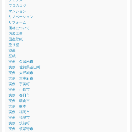
プロのコツ
マンション
リノベーション
リフォーム
価格について
内装工事
国産壁紙
塗り壁
塗装
壁紙
実例 久留米市
実例 佐賀県基山町
実例 大野城市
実例 太宰府市
実例 宇美町
実例 小郡市
実例 春日市
実例 朝倉市
実例 熊本
実例 福岡市
実例 福津市
実例 筑前町
実例 筑紫野市